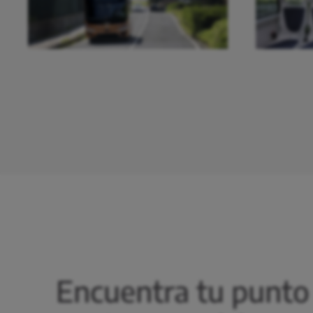
Encuentra tu punto