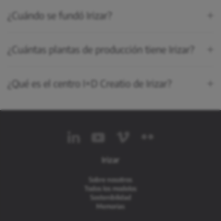
¿Cuándo se fundó Irizar?
¿Cuántas plantas de producción tiene Irizar?
¿Qué es el centro I+D Creatio de Irizar?
Irizar
Sobre nosotros
Todos los modelos
Sostenibilidad
Memorias