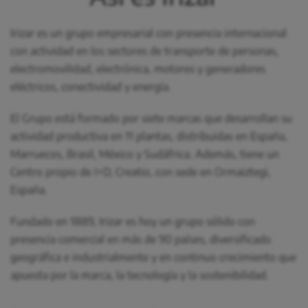
Irizar es un grupo empresarial con presencia internacional
con actividad en los sectores de transporte de personas,
electromovilidad, electrónica, motores y generadores
eléctricos, conectividad y energía.
El Grupo está formado por siete marcas que desarrollan su
actividad productiva en 11 plantas, distribuidas en España,
Marruecos, Brasil, México y Sudáfrica. Además, tiene un
Centro propio de I+D, Creatio, con sede en Ormaiztegi,
España.
Fundado en 1889, Irizar es hoy un grupo sólido con
presencia comercial en más de 90 países, diversificado
geográfica e industrialmente y en continuo crecimiento que
apuesta por la marca, la tecnología y la sostenibilidad.