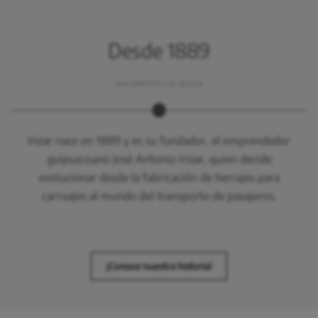
Desde 1889
NACIMIENTO DE IRIZAR
Irizar nace en 1889 y es su fundador, el emprendedor
guipuzcoano José Antonio Irizar, quien decide
evolucionar desde la fabricación de herrajes para
carruajes al mundo del transporte de pasajeros.
¡Conoce nuestra historia!