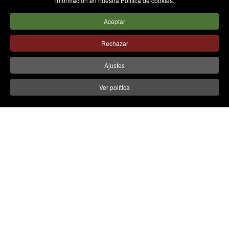
información en nuestra Política de cookies.
Aceptar
Rechazar
Ajustes
Ver política
FAQ
¿Cuál es la red de posventa de Irizar y cómo
funciona?
¿Cómo se gestionan los recambios y repuestos