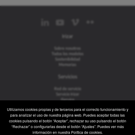
Irizar
Sobre nosotros
Todos los modelos
Sostenibilidad
Memorias
Servicios
Red de servicio
Servicio Irizar
iService
Usados
Utilizamos cookies propias y de terceros para el correcto funcionamiento y
para analizar el uso de nuestra página web. Puedes aceptar todas las
Contacto
cookies pulsando el botón “Aceptar”, rechazar su uso pulsando el botón
“Rechazar” o configurarlas desde el botón “Ajustes”. Puedes ver más
Contacto
información en nuestra Política de cookies.
Posventa y Recambios