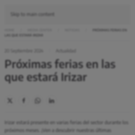
Skip to main content
HOME
MEDIA CENTER
NOTICIAS
PRÓXIMAS FERIAS EN
LAS QUE ESTARÁ IRIZAR
20 Septiembre 2024
Actualidad
Próximas ferias en las
que estará Irizar
Irizar estará presente en varias ferias del sector durante los
próximos meses. ¡Ven a descubrir nuestras últimas