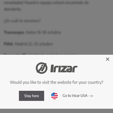
novedades! Nuestro equipo estará encantado de
atenderte.
¿En cuál te veremos?
Transexpo
, Kielce 16-18 octubre
FIAA
, Madrid 22-25 octubre
Persontrafik
, Gothenburg 5-7 noviembre
×
Euro Bus Expo
, Birmingham 12-14 noviembre
IBE Intermobility & Bus Expo
, Rimini 19-21 noviembre
Would you like to visit the website for your country?
Autocar Expo
, Lyon 3-6 diciembre
Go to Irizar USA
Stay here