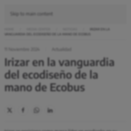
Skip to main content
HOME
MEDIA CENTER
NOTICIAS
IRIZAR EN LA
VANGUARDIA DEL ECODISEÑO DE LA MANO DE ECOBUS
11 Noviembre 2024
Actualidad
Irizar en la vanguardia
del ecodiseño de la
mano de Ecobus