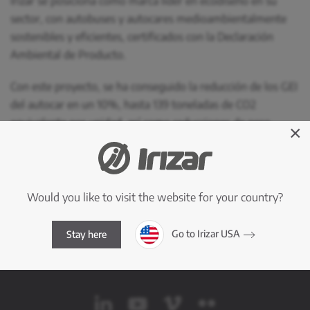
Irizar se posiciona como marca líder en ecodiseño en su
sector, con autobuses y autocares medioambientalmente
sostenibles y eficientes, certificados con la Declaración
Ambiental de Producto.
Con este proyecto, se ha conseguido la reducción de los GEI
del autocar en un 10%, hasta 139 toneladas de CO2
equivalente por unidad, así como reducciones de peso
×
superiores al 30% en varios elementos de los vehículos.
Para más información,
acceder a la ficha completa del
proyecto
.
Would you like to visit the website for your country?
Go to Irizar USA
Stay here