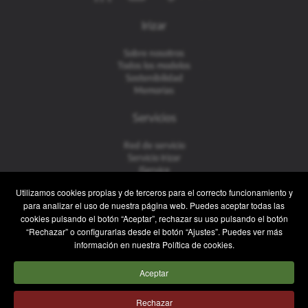
Irizar
Sobre nosotros
Todos los modelos
Sostenibilidad
Memorias
Servicios
Red de servicio
Servicio Irizar
iService
Usados
Utilizamos cookies propias y de terceros para el correcto funcionamiento y
para analizar el uso de nuestra página web. Puedes aceptar todas las
Contacto
cookies pulsando el botón “Aceptar”, rechazar su uso pulsando el botón
“Rechazar” o configurarlas desde el botón “Ajustes”. Puedes ver más
Contacto
información en nuestra Política de cookies.
Posventa y Recambios
Equipo comercial
Aceptar
Trabaja con nosotros
Prensa
Rechazar