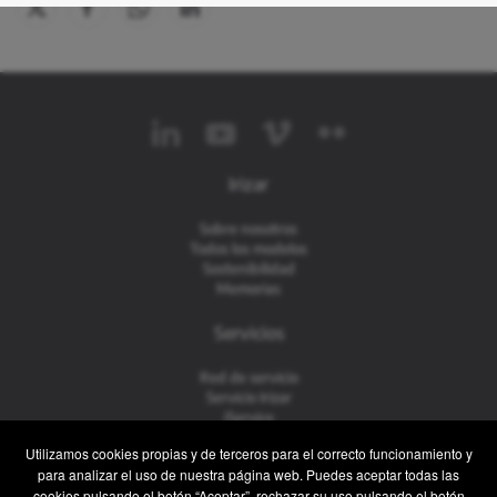
Irizar
Sobre nosotros
Todos los modelos
Sostenibilidad
Memorias
Servicios
Red de servicio
Servicio Irizar
iService
Usados
Utilizamos cookies propias y de terceros para el correcto funcionamiento y
para analizar el uso de nuestra página web. Puedes aceptar todas las
Contacto
cookies pulsando el botón “Aceptar”, rechazar su uso pulsando el botón