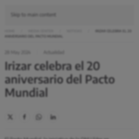
Skip to main content
HOME
MEDIA CENTER
NOTICIAS
IRIZAR CELEBRA EL 20
ANIVERSARIO DEL PACTO MUNDIAL
28 May 2024
Actualidad
Irizar celebra el 20
aniversario del Pacto
Mundial