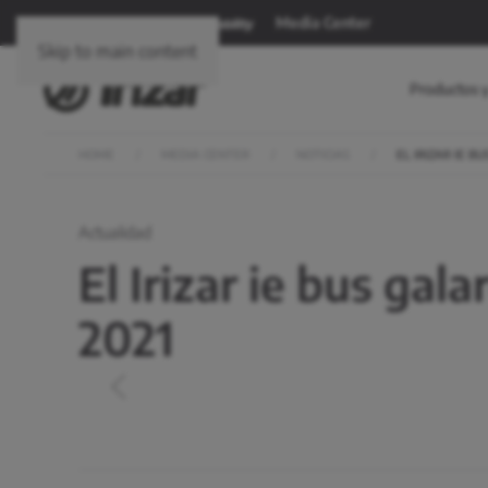
Media Center
Skip to main content
Productos y
HOME
MEDIA CENTER
NOTICIAS
EL IRIZAR IE 
Actualidad
El Irizar ie bus ga
2021