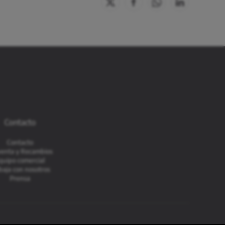
Contacto
Contacto
enta y Recambios
quipo comercial
baja con nosotros
Prensa