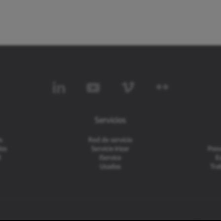
Servicios
s
Red de servicio
los
Servicio Irizar
Posv
d
iService
E
Usados
Tra