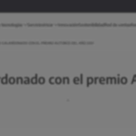
 tecnologías
Servicios
Irizar
Innovación
Sostenibilidad
Red de ventas
Red
BUS GALARDONADO CON EL PREMIO AUTOBÚS DEL AÑO 2021
lardonado con el premio