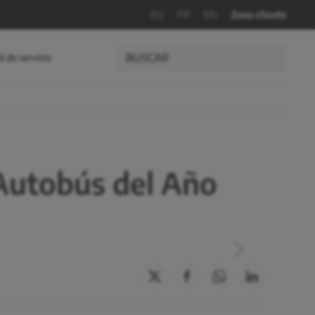
EU
FR
EN
Zona cliente
 de servicio
 Autobús del Año