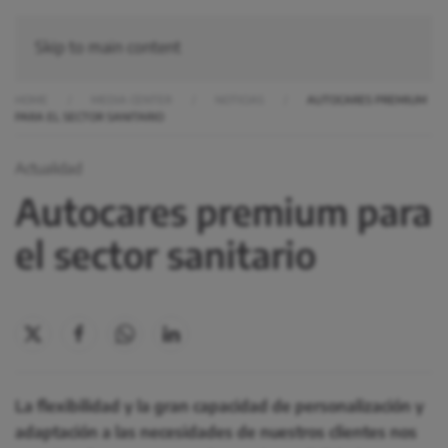
Skip to main content
HOME
MEDIA CENTER
NOTICIAS
AUTOCARES PREMIUM
PARA EL SECTOR SANITARIO
Actualidad
Autocares premium para
el sector sanitario
La flexibilidad y la gran capacidad de personalización y
adaptación a las necesidades de nuestros clientes nos