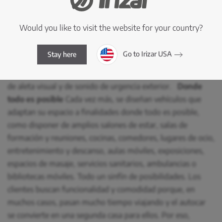
reclinables de donación, frigoríficos de almacenamiento de
las bolsas de sangre, así como preinstalaciones para otros
Would you like to visit the website for your country?
equipos necesarios como son los balanceadores de las
bolsas de sangre, etc. Al cierre de esta edición, una tercera
Go to Irizar USA
Stay here
ambulancia se estaba fabricando. Además de todas las
infraestructuras comentadas, también contará con sistema
de aleta visual y de sonido de urgencia exterior.
Donde
todo es posible
Cada vez más, se diseñan vehículos que
adaptan su espacio a finalidades donde todo es posible,
como disponer de amplios salones de estar, salas de
formación y reuniones, cocinas, comedores, lugares de ocio,
entretenimiento y descanso, aulas móviles, exposiciones,
espacios de masaje, servicios sanitarios, ambulancias o
bibliotecas móviles. Todo un sinfín de posibilidades. Los
clientes buscan funcionalidad y comodidad porque, en
muchos casos, pasan mucho tiempo viajando y el autocar
se convierte en una segunda casa para ellos. Por eso,