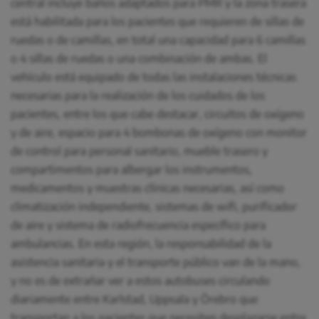
central incluye baños adaptados para PMR y la zona trasera
está habilitada para los pacientes que requieren de sillas de
ruedas o de camillas, en total una capacidad para 6 camillas
o 4 sillas de ruedas o una combinación de ambas. El
vehículo está equipado de todas las instalaciones técnicas
necesarias para la realización de los cuidados de los
pacientes, entre los que cabe destacar, circuitos de oxígeno
y de aire, espacio para 4 bombonas de oxígeno con monitor
de control para personal sanitario, mueble trasero y
compartimentos para albergar los instrumentos,
medicamentos y muestras clínicas necesarias, así como
climatización independiente, sistemas de wifi, purificador
de aire y sistema de radiofrecuencia específico para
ambulancias. En esta región, la responsabilidad de la
asistencia sanitaria y el transporte público van de la mano,
y no es de extrañar ver a estos autobuses circulando
diariamente entre Karlstad, Uppsala y Örebro que
transportan a los pacientes que necesiten desplazarse entre