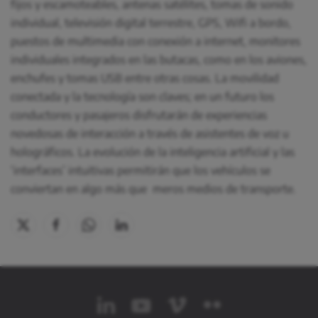
fijos y escamoteables, antenas satélites, tomas de sonido
individual, televisión digital terrestre, GPS, Wifi a bordo,
puestos de multimedia con conexión a internet, monitores
individuales integrados en las butacas, como en los aviones,
enchufes y tomas USB entre otras cosas. La movilidad
conectada y la tecnología son claves; en un futuro los
conductores y pasajeros disfrutarán de experiencias
novedosas de interacción a través de asistentes de voz u
holográficos. La evolución de la inteligencia artificial y las
‘interfaces’ intuitivas permitirán que los vehículos se
conviertan en algo más que meros medios de transporte.