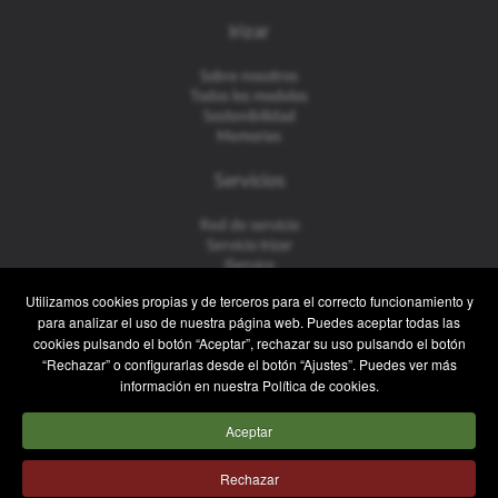
Irizar
Sobre nosotros
Todos los modelos
Sostenibilidad
Memorias
Servicios
Red de servicio
Servicio Irizar
iService
Usados
Utilizamos cookies propias y de terceros para el correcto funcionamiento y
para analizar el uso de nuestra página web. Puedes aceptar todas las
Contacto
cookies pulsando el botón “Aceptar”, rechazar su uso pulsando el botón
“Rechazar” o configurarlas desde el botón “Ajustes”. Puedes ver más
Contacto
información en nuestra Política de cookies.
Posventa y Recambios
Equipo comercial
Aceptar
Trabaja con nosotros
Prensa
Rechazar