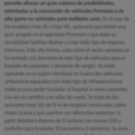
permite ofrecer un gran número de posibilidades,
orientadas a la conversión de vehículos Premium o de
alta gama en vehículos para múltiples usos.
Es el caso de
los modelos Irizar i8 e Irizar i6S, autocares que tienen una
gran acogida en el segmento Premium y que dada su
versatilidad facilitan diseñar y crear todo tipo de espacios
interiores. Este año hemos visto cómo el sector sanitario se
ha sumado a la demanda de este tipo de vehículos para el
traslado de pacientes o donación de sangre. Ya están
operando en la región Värmland en Suecia dos vehículos
ambulancia equipados con todo tipo de infraestructuras
médicas para poder trasladar al hospital a varios pacientes
a la vez en camillas y en sillas de rueda. Se trata de dos
autocares Irizar i6S de 15 m de longitud construidos sobre
chasis Scania y que cuentan con diferentes estancias: la
parte delantera dispone de 21 butacas con tomas USB y
enchufes para trasladar 18 pacientes y 3 sanitarios, la zona