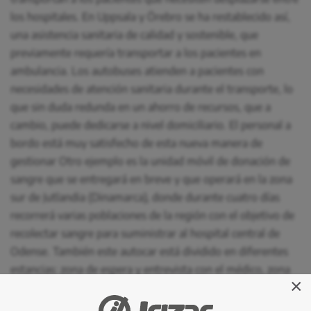
los hospitales. En Uppsala y Örebro se ha restablecido así,
una asistencia sanitaria de calidad y sostenible, que
previamente requería transportar a los pacientes en
ambulancia. Los autobuses atienden a pacientes con
necesidades de atención sanitaria durante el transporte, lo
que sin duda redunda en un ahorro de recursos, que a
cambio, puede dedicarse a nivel domiciliario. El personal a
bordo está muy satisfecho de esta nueva manera de
gestionar Otro ejemplo es la unidad móvil de donación de
sangre que se entregará en breve y que operará en la zona
sur de Jutlandia (Dinamarca), donde durante cuatro días
recorrerá varias poblaciones de la región con el objetivo de
recolectar sangre para suministrar al hospital central de
Odense. También este autocar está dividido en diferentes
estancias: zona de espera y entrevista con el médico, zona
×
de donación, zona de cocina y área privada para el personal
sanitario. El equipamiento sanitario incluye camillas