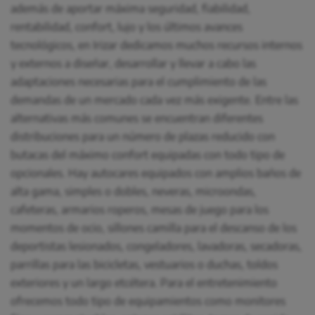
además de aportar máxima seguridad, fiabilidad,
rentabilidad, confort, lujo y los últimos avances
tecnológicos, en Irizar dedicamos muchos recursos internos
y externos a diseñar, desarrollar y llevar a cabo las
adaptaciones necesarias para el cumplimiento de las
demandas de un mercado cada vez más exigente. Entre las
alternativas más comunes se encuentran diferentes
distribuciones para un número de plazas reducido con
butacas del máximo confort equipadas con todo tipo de
opcionales. Hay autocares equipados con amplios baños de
alta gama, simples o dobles, neveras, microondas,
cafeteras, armarios roperos, mesas de juego para los
momentos de ocio, sillones camilla para el descanso de los
deportistas lesionados, congeladores, lavadoras, secadoras,
parrillas para las bicicletas, vestuarios o duchas, toldos
exteriores y un largo etcétera. Para el entretenimiento
ofrecemos todo tipo de equipamientos como monitores