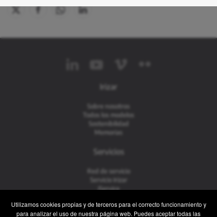
Irizar
Sobre nosotros
Todos los modelos
Sostenibilidad
Memorias
Servicios
Red de servicio
Servicio Irizar
iService
Usados
Utilizamos cookies propias y de terceros para el correcto funcionamiento y
para analizar el uso de nuestra página web. Puedes aceptar todas las
Contacto