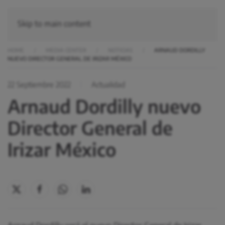
Skip to main content
HOME
MEDIA CENTER
NOTICIAS
ARNAUD DORDILLY
NUEVO DIRECTOR GENERAL DE IRIZAR MÉXICO
22 Septiembre 2022
Actualidad
Arnaud Dordilly nuevo
Director General de
Irizar México