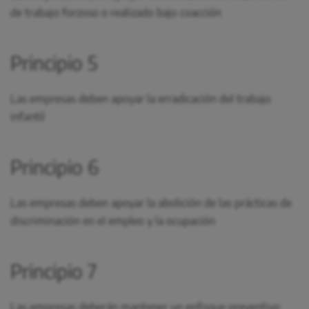
de trabajo forzoso o realizado bajo coacción
Principio 5
Las empresas deben apoyar la erradicación del trabajo
infantil
Principio 6
Las empresas deben apoyar la abolición de las prácticas de
discriminación en el empleo y la ocupación
Principio 7
Las empresas deberán mantener un enfoque preventivo