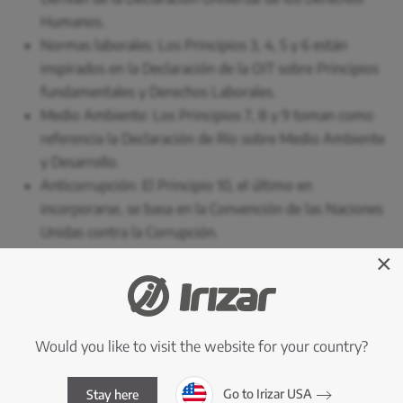
Humanos.
Normas laborales: Los Principios 3, 4, 5 y 6 están
inspirados en la Declaración de la OIT sobre Principios
fundamentales y Derechos Laborales.
Medio Ambiente: Los Principios 7, 8 y 9 toman como
referencia la Declaración de Río sobre Medio Ambiente
y Desarrollo.
Anticorrupción: El Principio 10, el último en
incorporarse, se basa en la Convención de las Naciones
Unidas contra la Corrupción.
×
Principio 1
Las empresas deben apoyar y respetar la protección de los
Would you like to visit the website for your country?
derechos humanos fundamentales, reconocidos
internacionalmente, dentro de su ámbito de influencia
Go to Irizar USA
Stay here