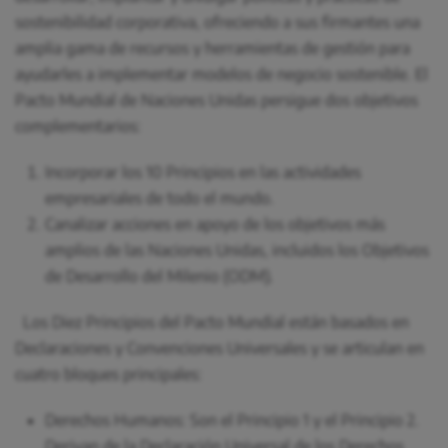
sostenibilidad corporativa, ofreciendo a sus firmantes una
amplia gama de recursos y herramientas de gestión para
ayudarles a implementar modelos de negocio sostenible. El
Pacto Mundial de Naciones Unidas persigue dos objetivos
complementarios:
Incorporar los 10 Principios en las actividades
empresariales de todo el mundo.
Canalizar acciones en apoyo de los objetivos más
amplios de las Naciones Unidas, incluidos los Objetivos
de Desarrollo del Milenio (ODM).
Los Diez Principios del Pacto Mundial están basados en
Declaraciones y Convenciones Universales y se articulan en
cuatro bloques principales:
Derechos Humanos: Son el Principio 1 y el Principio 2.
Derivan de la Declaración Universal de los Derechos