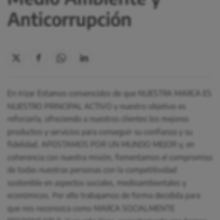
Anticorrupción
En Irizar Estamos convencidos de que NUESTRA MARCA ES
NUESTRO PRINCIPAL ACTIVO y nuestro objetivo es
reforzarla, ofreciendo a nuestros clientes los mejores
productos y servicios para conseguir su confianza y su
fidelidad. APOSTAMOS POR UN MUNDO MEJOR y, en
coherencia con nuestra misión, fomentamos el compromiso
de todas nuestras personas con la competitividad
sostenible en aspectos sociales, medioambientales y
económicos. Por ello trabajamos de forma decidida para
que nos reconozca como MARCA SOCIALMENTE