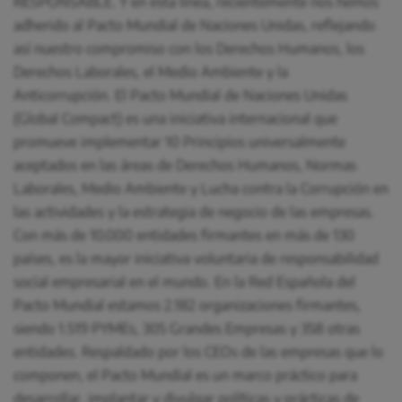
RESPONSABLE. Y en esta línea, recientemente nos hemos
adherido al Pacto Mundial de Naciones Unidas, reflejando
así nuestro compromiso con los Derechos Humanos, los
Derechos Laborales, el Medio Ambiente y la
Anticorrupción. El Pacto Mundial de Naciones Unidas
(Global Compact) es una iniciativa internacional que
promueve implementar 10 Principios universalmente
aceptados en las áreas de Derechos Humanos, Normas
Laborales, Medio Ambiente y Lucha contra la Corrupción en
las actividades y la estrategia de negocio de las empresas.
Con más de 10.000 entidades firmantes en más de 130
países, es la mayor iniciativa voluntaria de responsabilidad
social empresarial en el mundo. En la Red Española del
Pacto Mundial estamos 2.182 organizaciones firmantes,
siendo 1.519 PYMEs, 305 Grandes Empresas y 358 otras
entidades. Respaldado por los CEOs de las empresas que lo
componen, el Pacto Mundial es un marco práctico para
desarrollar, implantar y divulgar políticas y prácticas de