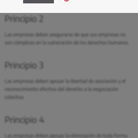
Principio 2
Las empresas deben asegurarse de que sus empresas no
son cómplices en la vulneración de los derechos humanos
Principio 3
Las empresas deben apoyar la libertad de asociación y el
reconocimiento efectivo del derecho a la negociación
colectiva
Principio 4
Las empresas deben apoyar la eliminación de toda forma