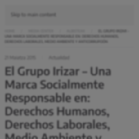
Skip to main content
HOME
MEDIA CENTER
ALBISTEAK
EL GRUPO IRIZAR –
UNA MARCA SOCIALMENTE RESPONSABLE EN: DERECHOS HUMANOS,
DERECHOS LABORALES, MEDIO AMBIENTE Y ANTICORRUPCIÓN
21 Maiatza 2015
Actualidad
El Grupo Irizar – Una
Marca Socialmente
Responsable en:
Derechos Humanos,
Derechos Laborales,
Medio Ambiente y