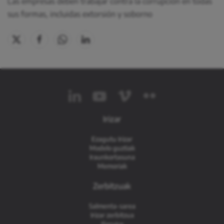
Las empresas deben trabajar contra la corrupción en todas
sus formas, incluidas extorsión y soborno
Irizar
Ezagutu Irizar
Modelo guztiak
Iraunkortasuna
Memoriak
Zerbitzuak
Salmenta-sarea
Irizar zerbitzua