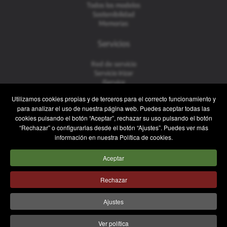
Todos los modelos
Sostenibilidad
Memorias
Servicios
Red de servicio
Servicio Irizar
iService
Usados
Utilizamos cookies propias y de terceros para el correcto funcionamiento y
para analizar el uso de nuestra página web. Puedes aceptar todas las
Contacto
cookies pulsando el botón “Aceptar”, rechazar su uso pulsando el botón
“Rechazar” o configurarlas desde el botón “Ajustes”. Puedes ver más
Contacto
información en nuestra Política de cookies.
Posventa y Recambios
Equipo comercial
Aceptar
Trabaja con nosotros
Prensa
Rechazar
Aviso legal
Política de privacidad
Política de cookies
Ajustes
Sistema Interno de Información
Política de Seguridad
Ver política