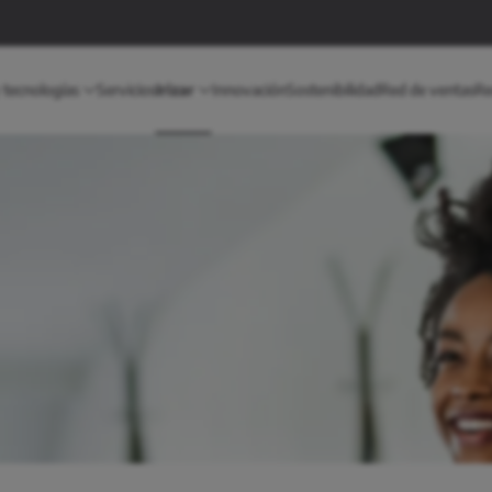
 tecnologías
Servicios
Irizar
Innovación
Sostenibilidad
Red de ventas
Re