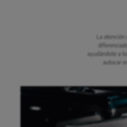
La atención 
diferenciad
ayudándote a to
autocar en