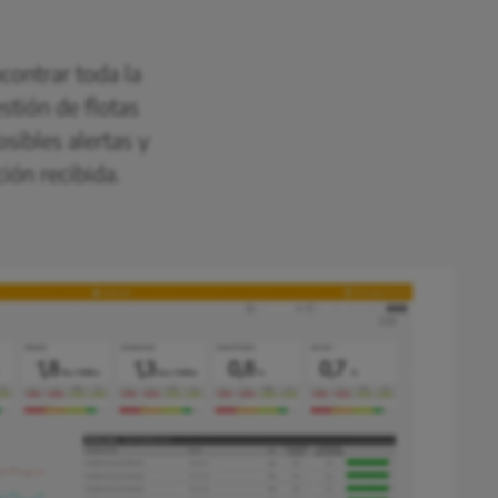
contrar toda la
stión de flotas
osibles alertas y
ión recibida.