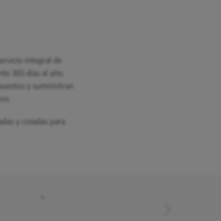
ervicio integral de
te 365 días al año.
puestos y suministran
mos.
adas y creadas para