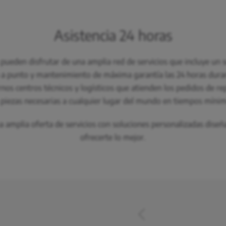
Asistencia 24 horas
pueden disfrutar de una amplia red de servicios que incluye un s
 a punto y mantenimiento de máxima garantía las 24 horas duran
s centros técnicos y logísticos que atienden los pedidos de re
 piezas necesarias a cualquier lugar del mundo en tiempos míni
amplia oferta de servicios con soluciones personalizadas diseñ
ofrecerte lo mejor.