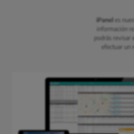
iPanel
es nues
información re
podrás revisar e
efectuar un 