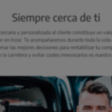
Siempre cerca de ti
cercana y personalizada al cliente constituye un valo
or en Irizar. Te acompañaremos durante toda la vida 
mar las mejores decisiones para rentabilizar tu com
 la carretera y evitar costes innecesarios es nuestra