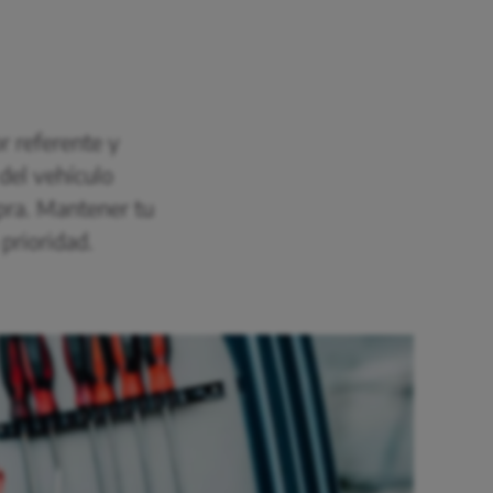
r referente y
del vehículo
pra. Mantener tu
 prioridad.