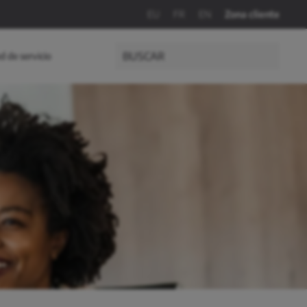
EU
FR
EN
Zona cliente
d de servicio