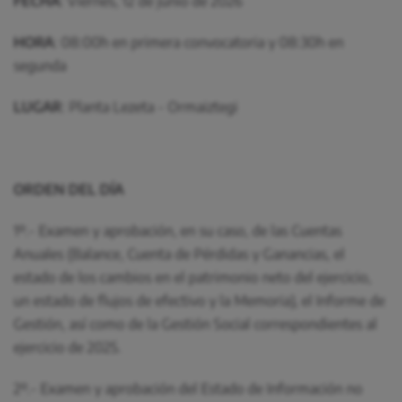
FECHA
: Viernes, 12 de junio de 2026
HORA
: 08:00h en primera convocatoria y 08:30h en
segunda
LUGAR
: Planta Lezeta - Ormaiztegi
ORDEN DEL DÍA
1º.- Examen y aprobación, en su caso, de las Cuentas
Anuales (Balance, Cuenta de Pérdidas y Ganancias, el
estado de los cambios en el patrimonio neto del ejercicio,
un estado de flujos de efectivo y la Memoria), el Informe de
Gestión, así como de la Gestión Social correspondientes al
ejercicio de 2025.
2º.- Examen y aprobación del Estado de Información no