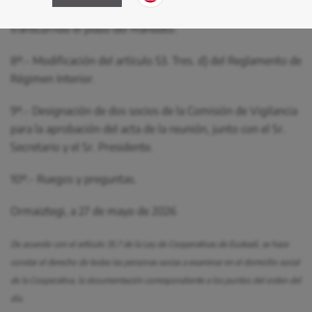
7º.- Renovación parcial del Consejo Social, por haber
transcurrido el plazo del mandato.
8º.- Modificación del artículo 53. Tres. d) del Reglamento de
Régimen Interior.
9º.- Designación de dos socios de la Comisión de Vigilancia
para la aprobación del acta de la reunión, junto con el Sr.
Secretario y el Sr. Presidente.
10º.- Ruegos y preguntas.
Ormaiztegi, a 27 de mayo de 2026
De acuerdo con el artículo 35.7 de la Ley de Cooperativas de Euskadi, se hace
constar el derecho de todas las personas socias a examinar en el domicilio social
de la Cooperativa, la documentación correspondiente a los puntos del orden del
día.