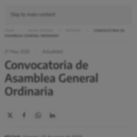
Skip to main content
HOME
MEDIA CENTER
NOTICIAS
CONVOCATORIA DE
ASAMBLEA GENERAL ORDINARIA
27 May 2026
Actualidad
Convocatoria de
Asamblea General
Ordinaria