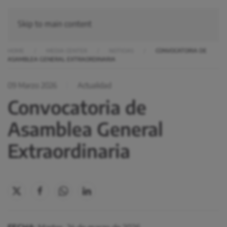
Skip to main content
HOME
MEDIA CENTER
NOTICIAS
CONVOCATORIA DE
ASAMBLEA GENERAL EXTRAORDINARIA
09 Marzo 2026
Actualidad
Convocatoria de
Asamblea General
Extraordinaria