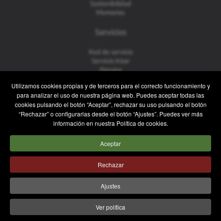
Sostenibilidad
Memorias
Servicios
Red de servicio
Servicio Irizar
iService
Usados
Utilizamos cookies propias y de terceros para el correcto funcionamiento y
para analizar el uso de nuestra página web. Puedes aceptar todas las
Contacto
cookies pulsando el botón “Aceptar”, rechazar su uso pulsando el botón
“Rechazar” o configurarlas desde el botón “Ajustes”. Puedes ver más
Contacto
información en nuestra Política de cookies.
Posventa y Recambios
Equipo comercial
Aceptar
Trabaja con nosotros
Prensa
Rechazar
Aviso legal
Política de privacidad
Política de cookies
Ajustes
Sistema Interno de Información
Política de Seguridad
Ver política