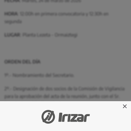
FECHA
: Martes, 24 de marzo de 2026
HORA
: 12:00h en primera convocatoria y 12:30h en
segunda
LUGAR
: Planta Lezeta - Ormaiztegi
ORDEN DEL DÍA
1º.- Nombramiento del Secretario.
2º.- Designación de dos socios de la Comisión de Vigilancia
para la aprobación del acta de la reunión, junto con el Sr.
Secretario y el Sr. Presidente.
×
3º.- Ruegos y preguntas.
Ormaiztegi, a 9 de marzo de 2026