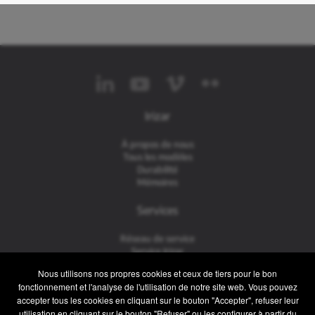
Irizar
À propos de nous
Tous les modèles
Durabilité
Mémoires
Services
Réseau de service
Service Irizar
iService
Nous utilisons nos propres cookies et ceux de tiers pour le bon
Usés
fonctionnement et l'analyse de l'utilisation de notre site web. Vous pouvez
accepter tous les cookies en cliquant sur le bouton "Accepter", refuser leur
Contact
utilisation en cliquant sur le bouton "Refuser" ou les configurer à partir du