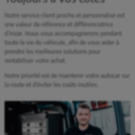
Notre service client proche et personnalisé est
une valeur de référence et différenciatrice
d’Irizar. Nous vous accompagnerons pendant
toute la vie du véhicule, afin de vous aider à
prendre les meilleures solutions pour
rentabiliser votre achat.
Notre priorité est de maintenir votre autocar sur
la route et d'éviter les coûts inutiles.