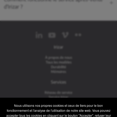
d'Irizar ?
Irizar
À propos de nous
Tous les modèles
Durabilité
Mémoires
Services
Réseau de service
Service Irizar
iService
Nous utilisons nos propres cookies et ceux de tiers pour le bon
Usés
fonctionnement et l'analyse de l'utilisation de notre site web. Vous pouvez
accepter tous les cookies en cliquant sur le bouton "Accepter", refuser leur
Contact