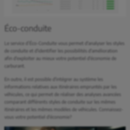
Éco-conduite
Le service d’Éco-Conduite vous permet d'analyser les styles
de conduite et d'identifier les possibilités d'amélioration
afin d'exploiter au mieux votre potentiel d'économie de
carburant.
En outre, il est possible d'intégrer au système les
informations relatives aux itinéraires empruntés par les
véhicules, ce qui permet de réaliser des analyses avancées
comparant différents styles de conduite sur les mêmes
itinéraires et les mêmes modèles de véhicules. Connaissez-
vous votre potentiel d'économie?