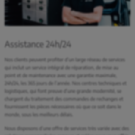
Assistance 24h/24
Nos clients peuvent profiter d’un large réseau de services
qui inclut un service intégral de réparation, de mise au
point et de maintenance avec une garantie maximale,
24h/24, les 365 jours de l’année. Nos centres techniques et
logistiques, qui font preuve d’une grande modernité, se
chargent du traitement des commandes de rechanges et
fournissent les pièces nécessaires où que ce soit dans le
monde, sous les meilleurs délais.
Nous disposons d’une offre de services très variée avec des