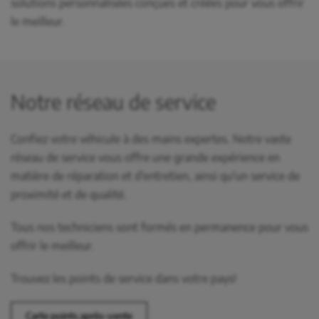
solutions personnalisées conçues et créées pour vous offrir
le meilleur.
Notre réseau de service
Confiez votre véhicule à des mains expertes. Notre vaste
réseau de service vous offre une grande expérience en
matière de réparation et d'entretien, ainsi qu'un service de
proximité et de qualité.
Tous nos techniciens sont formés en permanence pour vous
offrir le meilleur.
Trouvez les points de service dans votre pays!
Carte points après-vente