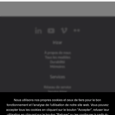
Irizar
À propos de nous
Tous les modèles
Durabilité
Mémoires
Services
Réseau de service
Service Irizar
iService
Nous utilisons nos propres cookies et ceux de tiers pour le bon
Usés
fonctionnement et l'analyse de l'utilisation de notre site web. Vous pouvez
accepter tous les cookies en cliquant sur le bouton "Accepter", refuser leur
Contact
utilisation en cliquant sur le bouton "Refuser" ou les configurer à partir du