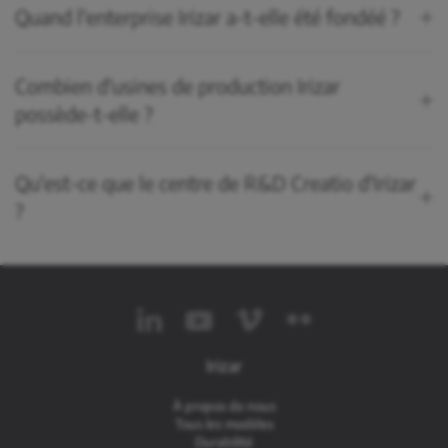
Quand l'enterprise Irizar a-t-elle été fondéé ?
Combien d'usines de production Irizar
possède-t-elle ?
Qu'est-ce que le centre de R&D Creatio d'Irizar
?
Irizar
À propos de nous
Tous les modèles
Durabilité