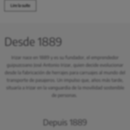
Lire la suite
Desde 1889
Irizar nace en 1889 y es su fundador, el emprendedor
guipuzcoano José Antonio Irizar, quien decide evolucionar
desde la fabricación de herrajes para carruajes al mundo del
transporte de pasajeros. Un impulso que, años más tarde,
situaría a Irizar en la vanguardia de la movilidad sostenible
de personas.
Depuis 1889