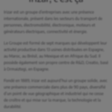
Irizar est un groupe d’entreprises avec une présence
internationale, présent dans les secteurs du transport de
personnes, électromobilité, électronique, moteurs et
générateurs électriques, connectivité et énergie.
Le Groupe est formé de sept marques qui développent leur
activité productive dans 13 usines distribuées en Espagne,
au Maroc, au Brésil, au Mexique et en Afrique du Sud. Il
possède également son propre centre de R&D, Creatio, basé
à Ormaiztegi, en Espagne.
Fondé en 1889, Irizar est aujourd’hui un groupe solide, avec
une présence commerciale dans plus de 90 pays, diversifié
d’un point de vue géographique et industriel qui ne cesse
de croître et qui mise sur la marque, la technologie et la
durabilité.