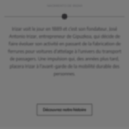
NACIMIENTO DE IRIZAR
Irizar voit le jour en 1889 et c'est son fondateur, José
Antonio Irizar, entrepreneur de Gipuzkoa, qui décide de
faire évoluer son activité en passant de la fabrication de
ferrures pour voitures d'attelage à l'univers du transport
de passagers. Une impulsion qui, des années plus tard,
placera Irizar à l'avant-garde de la mobilité durable des
personnes.
Découvrez notre histoire