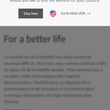
Would you like to visit the website for your country?
Go to Irizar USA
Stay here
For a better life
La nouvelle ère de la mobilité nous place devant de
nouveaux défis et, chez Irizar, nous voulons continuer à être
un acteur clé de la mobilité durable. Nous sommes face à
un avenir multi-technologique dans lequel la
décarbonisation, l'électrification, la réduction de la
consommation et des émissions et la transformation
numérique marqueront une étape importante dans
l'histoire.