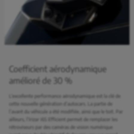
Coefficient aérodynamique
amélioré de 30 %
L’excellente performance aérodynamique est la clé de
cette nouvelle génération d’autocars. La partie de
l’avant du véhicule a été modifiée, ainsi que le toit. Par
ailleurs, l’Irizar i6S Efficient permet de remplacer les
rétroviseurs par des caméras de vision numérique