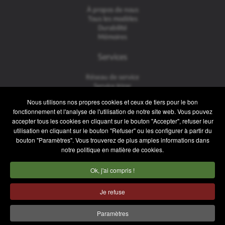
À propos de nous
Tous les modèles
Durabilité
Mémoires
Services
Réseau de service
Service Irizar
iService
Nous utilisons nos propres cookies et ceux de tiers pour le bon
Usés
fonctionnement et l'analyse de l'utilisation de notre site web. Vous pouvez
accepter tous les cookies en cliquant sur le bouton "Accepter", refuser leur
Contact
utilisation en cliquant sur le bouton "Refuser" ou les configurer à partir du
bouton "Paramètres". Vous trouverez de plus amples informations dans
Contact
notre politique en matière de cookies.
Service après-vente et pièces de rechange
Équipe commerciale
Ok, j'ai compris !
Travaillez avec nous
Presse
Je refuse
Mentions légales
Politique de confidentialité
Paramètres