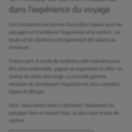
dans l'expérience du voyage
Ces innovations ont permis d'accroître l'espace pour les
passagers et d'améliorer l'ergonomie et le confort. Les
bruits et les vibrations ont également été réduits au
minimum.
D'autre part, le poste de conduite a été redessiné pour
être plus confortable, gagner en ergonomie et offrir un
champ de vision plus large. La nouvelle gamme
exclusive de climatiseurs Hispacold est plus compacte,
légère et efficace.
Ainsi, nous avons réussi à optimiser l’expérience du
passager dans ce nouvel Irizar, au plus haut niveau de
confort.