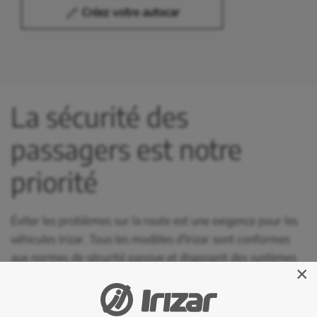
Créez votre autocar
La sécurité des
passagers est notre
priorité
Éviter les problèmes sur la route est une exigence pour les
véhicules Irizar. Tous les modèles d'Irizar sont conformes
aux normes de sécurité passive et disposent des systèmes
×
de sécurité active les plus modernes pour garantir la
stabilité et minimiser les risques en cas d'imprévus.