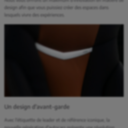
Nous vous offrons un maximum d'innovation en matière de
design afin que vous puissiez créer des espaces dans
lesquels vivre des expériences.
Un design d'avant-garde
Avec l'étiquette de leader et de référence iconique, la
nouvelle génération d'autocars présente une révolution