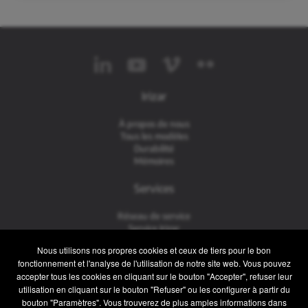
Irizar
À propos de nous
Tous les modèles
Durabilité
Mémoires
Services
Réseau de service
Service Irizar
iService
Nous utilisons nos propres cookies et ceux de tiers pour le bon
Usés
fonctionnement et l'analyse de l'utilisation de notre site web. Vous pouvez
accepter tous les cookies en cliquant sur le bouton "Accepter", refuser leur
Contact
utilisation en cliquant sur le bouton "Refuser" ou les configurer à partir du
bouton "Paramètres". Vous trouverez de plus amples informations dans