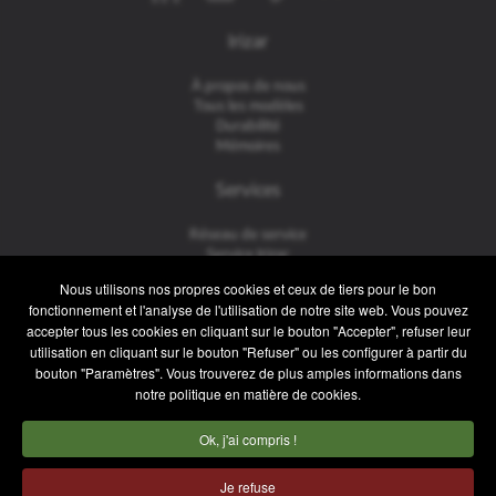
Irizar
À propos de nous
Tous les modèles
Durabilité
Mémoires
Services
Réseau de service
Service Irizar
iService
Nous utilisons nos propres cookies et ceux de tiers pour le bon
Usés
fonctionnement et l'analyse de l'utilisation de notre site web. Vous pouvez
accepter tous les cookies en cliquant sur le bouton "Accepter", refuser leur
Contact
utilisation en cliquant sur le bouton "Refuser" ou les configurer à partir du
bouton "Paramètres". Vous trouverez de plus amples informations dans
Contact
notre politique en matière de cookies.
Service après-vente et pièces de rechange
Équipe commerciale
Ok, j'ai compris !
Travaillez avec nous
Presse
Je refuse