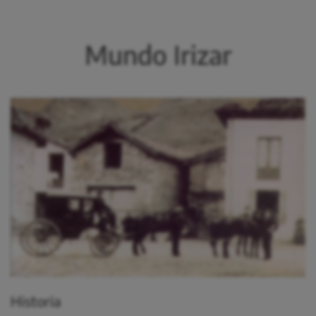
Mundo Irizar
Historia